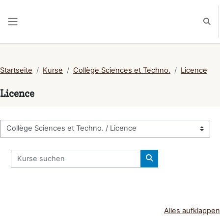
Zum Hauptinhalt
Such
Website-Übersicht
Startseite
Kurse
Collège Sciences et Techno.
Licence
Licence
Kursbereiche
Kurse suchen
Kurse suchen
Alles aufklappen