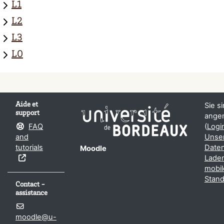
L1
L2
L3
L0
Aide et
Sie s
support
ange
FAQ
(
Logi
and
Unse
tutorials
Daten
Moodle
Laden
mobil
Stand
Contact -
assistance
moodle@u-