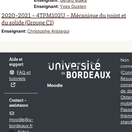
Enseignant:
Gerard Malka
Enseignant:
Yves Ousten
2020-2021 - 4TPM102U - Mécanique du point et
du solide (Groupe C1)
Enseignant:
Christophe Aristegui
Aide et
Non
support
conne
FAQ et
(
Conn
tutoriels
Résu
conse
Moodle
de d
Obten
Contact -
mobil
assistance
Passe
thèm
moodle@u-
stand
bordeaux.fr