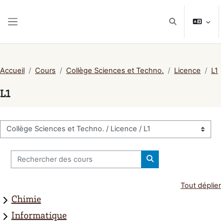
Passer au contenu principal
Activer/désacti
Panneau latéral
Accueil
Cours
Collège Sciences et Techno.
Licence
L1
L1
Catégories de cours
Rechercher des cours
Rechercher des cou
Tout déplier
Chimie
Informatique