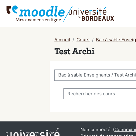
Passer au contenu principal
Accueil
Cours
Bac à sable Ensei
Test Archi
Catégories de cours
Rechercher des cours
Non connecté. (
Connexio