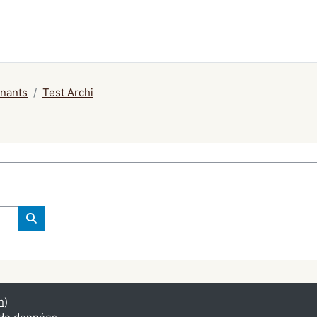
gnants
Test Archi
Rechercher des cours
n
)