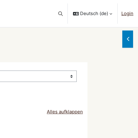
Deutsch ‎(de)‎
Login
Sucheingabe umschalten
Block
Alles aufklappen