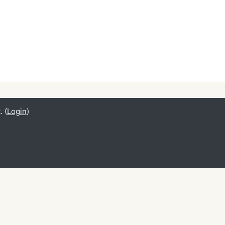
 (
Login
)