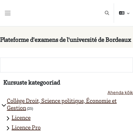
Jäta vahele peasisuni
Lülitab otsing
Küljepaneel
Plateforme d'examens de l'université de Bordeaux
Kursuste kategooriad
Ahenda kõik
Collège Droit, Science politique, Économie et
Gestion
(25)
Licence
Licence Pro