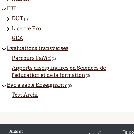
IUT
DUT
(1)
Licence Pro
GEA
Évaluations transverses
Parcours FaME
(2)
Apports disciplinaires en Sciences de
l'éducation et de la formation
(2)
Bac à sable Enseignants
(3)
Test Archi
Aide et
Te po