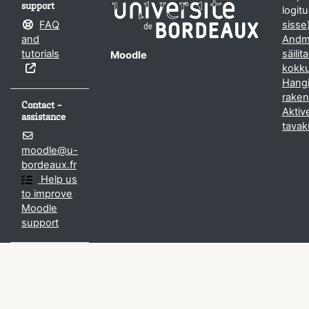
support
logitu
FAQ
sisse
and
Andm
tutorials
säilit
Moodle
kokk
Hangi
rake
Contact -
Aktiv
assistance
tavak
moodle@u-
bordeaux.fr
Help us
to improve
Moodle
support