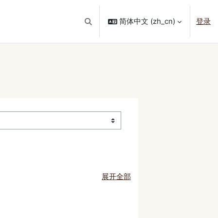
简体中文 ‎(zh_cn)‎
登录
切换搜索输入
展开全部