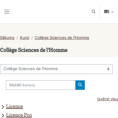
Atvērt galveno saturu
Pārslēgt meklē
Sānu panelis
Sākums
Kursi
Collège Sciences de l'Homme
Collège Sciences de l'Homme
Kursu kategorijas
Meklēt kursus
Meklēt kursus
Izvērst visu
Licence
Licence Pro