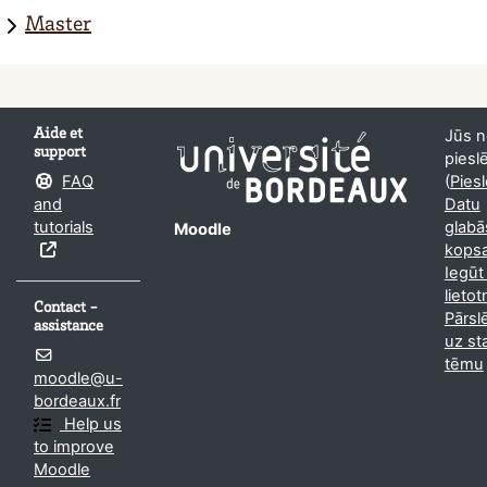
Master
Aide et
Jūs n
support
piesl
FAQ
(
Piesl
and
Datu
tutorials
glabā
Moodle
kopsa
Iegūt
lietot
Contact -
Pārsl
assistance
uz st
tēmu
moodle@u-
bordeaux.fr
Help us
to improve
Moodle