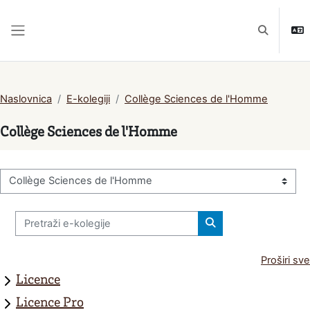
Preskoči na sadržaj
Toggle sea
Bočni panel
Naslovnica
E-kolegiji
Collège Sciences de l'Homme
Collège Sciences de l'Homme
Popis e-kolegija
Pretraži e-kolegije
Pretraži e-kolegije
Proširi sve
Licence
Licence Pro