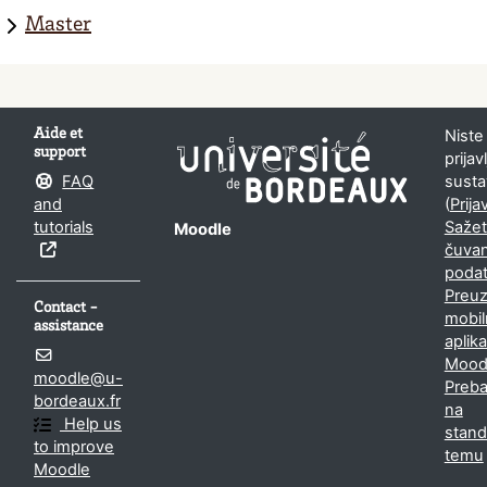
Master
Aide et
Niste
support
prijav
FAQ
susta
and
(
Prija
tutorials
Saže
Moodle
čuvan
poda
Preuz
Contact -
mobi
assistance
aplika
Mood
moodle@u-
Preba
bordeaux.fr
na
Help us
stan
to improve
temu
Moodle