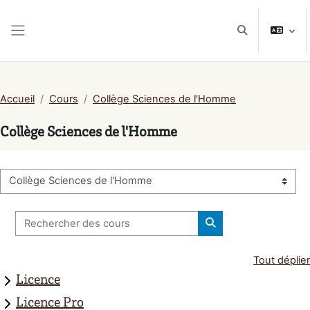
Passer au contenu principal
Activer/désacti
Panneau latéral
Accueil
Cours
Collège Sciences de l'Homme
Collège Sciences de l'Homme
Catégories de cours
Rechercher des cours
Rechercher des cou
Tout déplier
Licence
Licence Pro