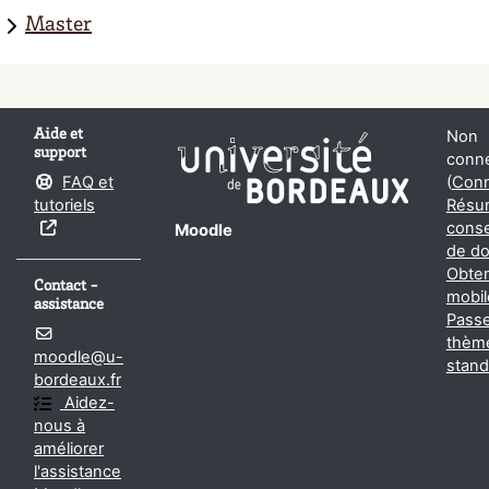
Master
Aide et
Non
support
conne
FAQ et
(
Conn
tutoriels
Résu
conse
Moodle
de d
Obten
Contact -
mobil
assistance
Passe
thèm
moodle@u-
stand
bordeaux.fr
Aidez-
nous à
améliorer
l'assistance