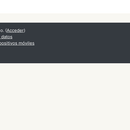
o. (
Acceder
)
 datos
positivos móviles