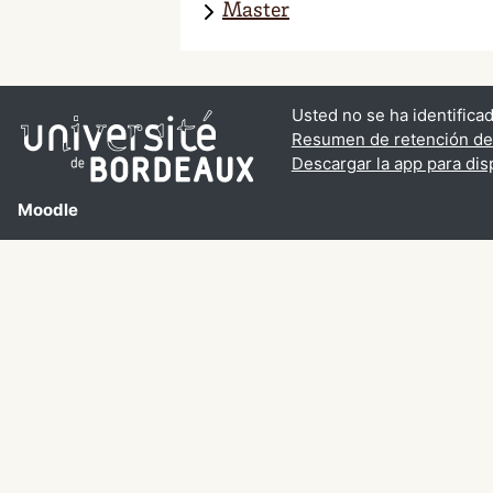
Master
Usted no se ha identificad
Resumen de retención de
Descargar la app para dis
Moodle