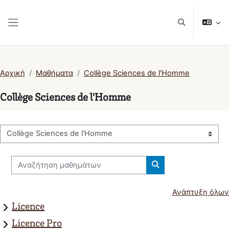
Μετάβαση στο κεντρικό περιεχόμενο
Εναλλαγή εισ
Πλευρικός πίνακας
Αρχική
Μαθήματα
Collège Sciences de l'Homme
Collège Sciences de l'Homme
Κατηγορίες μαθημάτων
Αναζήτηση μαθημάτων
Αναζήτηση μαθημά
Ανάπτυξη όλων
Licence
Licence Pro