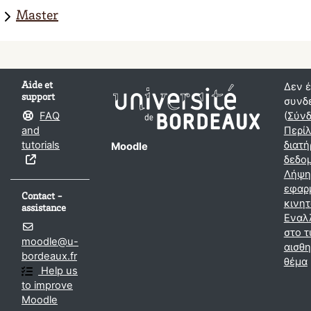
Master
Aide et
Δεν 
support
συνδε
FAQ
(
Σύν
and
Περί
tutorials
διατ
Moodle
δεδο
Λήψη
εφαρ
Contact -
κινη
assistance
Εναλ
στο τ
moodle@u-
αισθη
bordeaux.fr
θέμα
Help us
to improve
Moodle